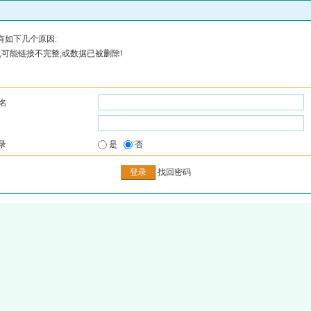
有如下几个原因:
可能链接不完整,或数据已被删除!
名
录
是
否
找回密码