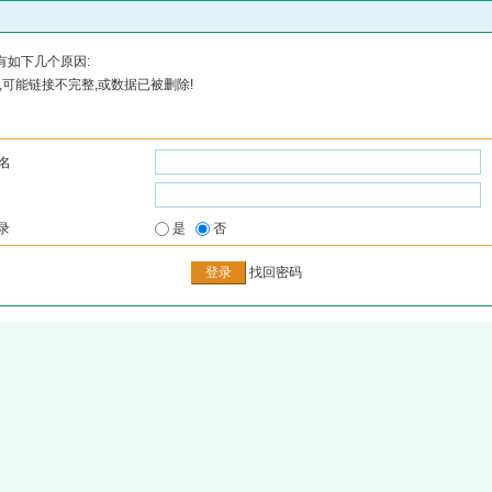
有如下几个原因:
可能链接不完整,或数据已被删除!
名
录
是
否
找回密码