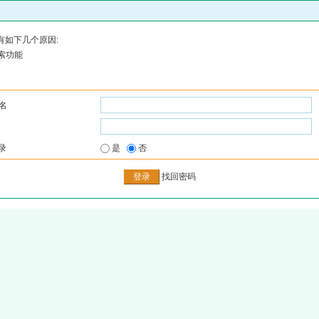
有如下几个原因:
索功能
名
录
是
否
找回密码