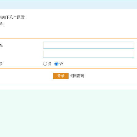
有如下几个原因:
!!
名
录
是
否
找回密码