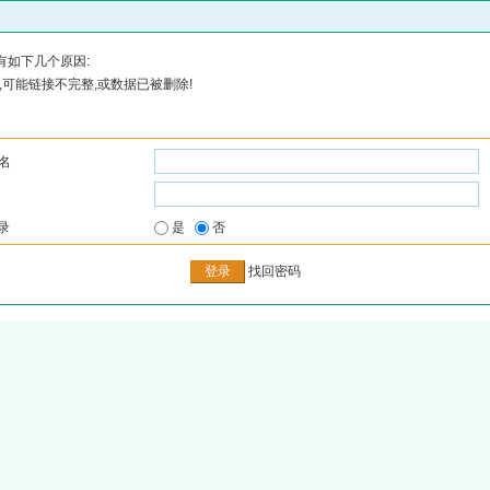
有如下几个原因:
可能链接不完整,或数据已被删除!
名
录
是
否
找回密码