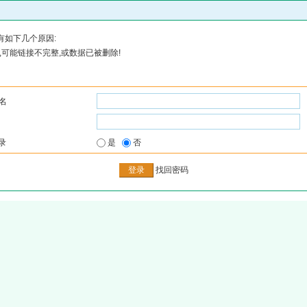
有如下几个原因:
可能链接不完整,或数据已被删除!
名
录
是
否
找回密码